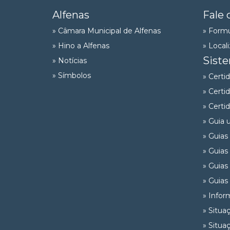
Alfenas
Fale 
» Câmara Municipal de Alfenas
» Formu
» Hino a Alfenas
» Local
Sist
» Notícias
» Símbolos
» Certi
» Certi
» Certi
» Guia 
» Guias
» Guias
» Guias
» Guias
» Infor
» Situa
» Situa