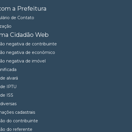
com a Prefeitura
lário de Contato
ização
ema Cidadão Web
dão negativa de contribuinte
dão negativa de econômico
dão negativa de imóvel
unificada
 de alvará
 de IPTU
 de ISS
 diversas
mações cadastrais
ção do contribuinte
ção do referente