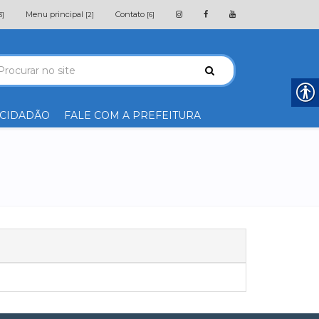
Menu principal
Contato
3]
[2]
[6]
 CIDADÃO
FALE COM A PREFEITURA