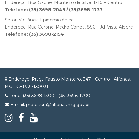
Endereço: Rua Gabriel Monteiro da Silva, 1210 – Centro
Telefone: (35) 3698-2045 / (35)3698-1737
Setor: Vigilância Epidemiológica
Endereço: Rua Coronel Pedro Correa, 896 – Jd. Vista Alegre
Telefone: (35) 3698-2154
Endereço: Praça Fausto Monteiro, 347 - Centro - Alfenas,
MG - CEP: 37130031
Fone: (35) 3698-1300 | (35) 3698-1700
E-mail: prefeitura@alfenas.mg.gov.br