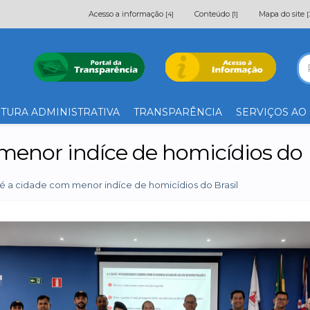
Acesso a informação
Conteúdo
Mapa do site
[4]
[1]
[
TURA ADMINISTRATIVA
TRANSPARÊNCIA
SERVIÇOS AO
menor indíce de homicídios do 
 é a cidade com menor indíce de homicídios do Brasil