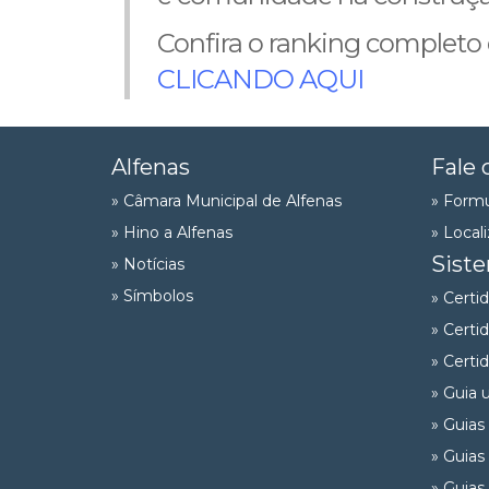
Confira o ranking completo
CLICANDO AQUI
Alfenas
Fale 
» Câmara Municipal de Alfenas
» Formu
» Hino a Alfenas
» Local
Sist
» Notícias
» Símbolos
» Certi
» Certi
» Certi
» Guia 
» Guias
» Guias
» Guias