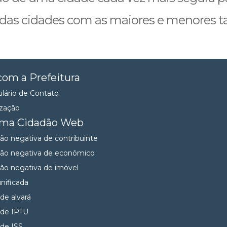
 das cidades com as maiores e menores ta
com a Prefeitura
lário de Contato
ização
ema Cidadão Web
dão negativa de contribuinte
dão negativa de econômico
dão negativa de imóvel
unificada
 de alvará
 de IPTU
 de ISS