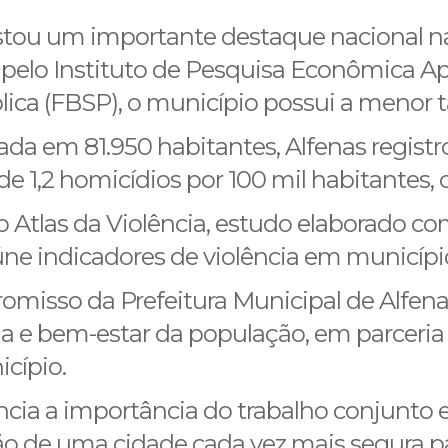
stou um importante destaque nacional na
elo Instituto de Pesquisa Econômica Apl
lica (FBSP), o município possui a menor t
 em 81.950 habitantes, Alfenas registr
de 1,2 homicídios por 100 mil habitantes,
 Atlas da Violência, estudo elaborado co
ne indicadores de violência em municípios
romisso da Prefeitura Municipal de Alfen
da e bem-estar da população, em parceria
cípio.
ia a importância do trabalho conjunto en
 de uma cidade cada vez mais segura pa