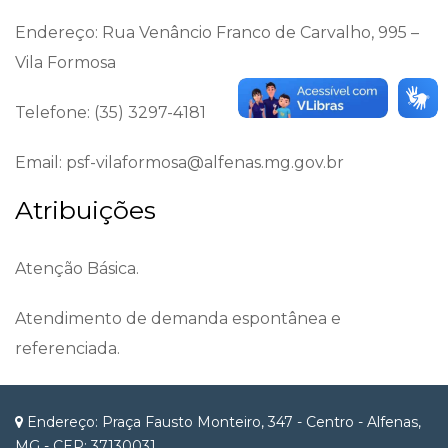
Endereço: Rua Venâncio Franco de Carvalho, 995 –
Vila Formosa
Telefone: (35) 3297-4181
Email: psf-vilaformosa@alfenas.mg.gov.br
Atribuições
Atenção Básica.
Atendimento de demanda espontânea e
referenciada.
Endereço: Praça Fausto Monteiro, 347 - Centro - Alfenas,
MG - CEP: 37130031