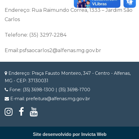
Endereço: Rua Raimundo Correa, 1333 – Jardim São
Carlos
Telefone: (35) 3297-2284
Email:psfsaocarlos2@alfenas.mg.gov.br
Endereço: Praça Fausto Monteiro, 347 - Centro - Alfenas,
MG - CEP: 37130031
Fone: (35) 3698-1300 | (35) 3698-1700
E-mail: prefeitura@alfenas.mg.gov.br
Site desenvolvido por Invicta Web