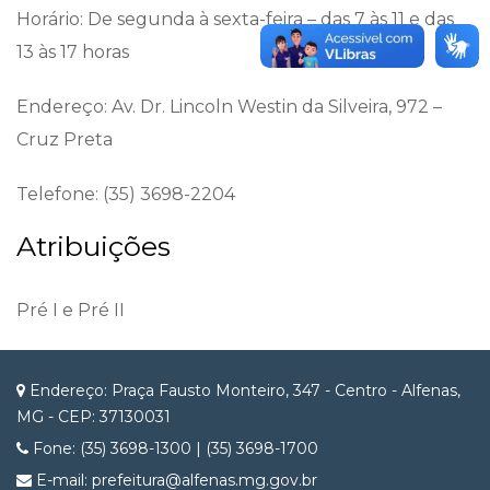
Horário: De segunda à sexta-feira – das 7 às 11 e das
13 às 17 horas
Endereço: Av. Dr. Lincoln Westin da Silveira, 972 –
Cruz Preta
Telefone: (35) 3698-2204
Atribuições
Pré I e Pré II
Endereço: Praça Fausto Monteiro, 347 - Centro - Alfenas,
MG - CEP: 37130031
Fone: (35) 3698-1300 | (35) 3698-1700
E-mail: prefeitura@alfenas.mg.gov.br