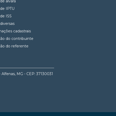
 de alvará
 de IPTU
 de ISS
 diversas
mações cadastrais
ção do contribuinte
ção do referente
- Alfenas, MG - CEP: 37130031