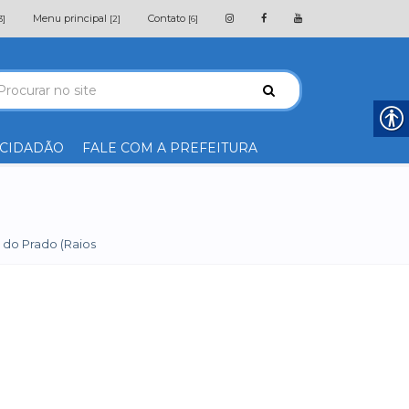
Menu principal
Contato
3]
[2]
[6]
 CIDADÃO
FALE COM A PREFEITURA
 do Prado (Raios