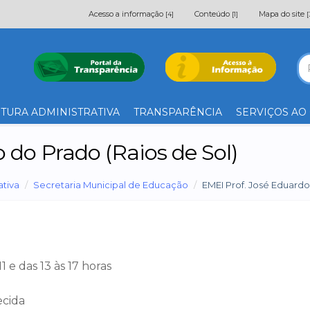
Acesso a informação
Conteúdo
Mapa do site
[4]
[1]
[
TURA ADMINISTRATIVA
TRANSPARÊNCIA
SERVIÇOS AO
 do Prado (Raios de Sol)
ativa
Secretaria Municipal de Educação
EMEI Prof. José Eduardo
1 e das 13 às 17 horas
ecida