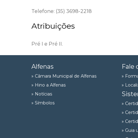
Telefone: (35) 3698-2218
Atribuições
Pré I e Pré II.
Alfenas
Fale 
» Câmara Municipal de Alfenas
» Formu
» Hino a Alfenas
» Local
Sist
» Notícias
» Símbolos
» Certi
» Certi
» Certi
» Guia 