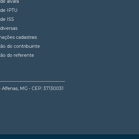
 de alvará
 de IPTU
 de ISS
 diversas
mações cadastrais
ção do contribuinte
ção do referente
- Alfenas, MG - CEP: 37130031