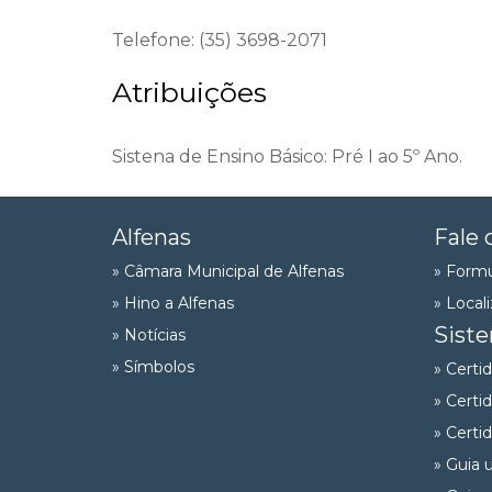
Telefone: (35) 3698-2071
Atribuições
Sistena de Ensino Básico: Pré I ao 5º Ano.
Alfenas
Fale 
» Câmara Municipal de Alfenas
» Formu
» Hino a Alfenas
» Local
Sist
» Notícias
» Símbolos
» Certi
» Certi
» Certi
» Guia 