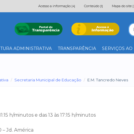
Acesso a informação
Conteúdo
Mapa do site
[4]
[1]
[
TURA ADMINISTRATIVA
TRANSPARÊNCIA
SERVIÇOS AO
ativa
Secretaria Municipal de Educação
E.M. Tancredo Neves
11:15 h/minutos e das 13 às 17:15 h/minutos
 – Jd. América