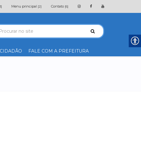
Menu principal
Contato
3]
[2]
[6]
 CIDADÃO
FALE COM A PREFEITURA