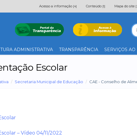
Acesso a informação
Conteúdo
Mapa do site
[4]
[1]
[
TURA ADMINISTRATIVA
TRANSPARÊNCIA
SERVIÇOS AO
entação Escolar
ativa
Secretaria Municipal de Educação
CAE - Conselho de Alim
Escolar
scolar – Vídeo 04/11/2022