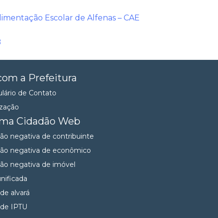
limentação Escolar de Alfenas – CAE
B
com a Prefeitura
lário de Contato
ização
ema Cidadão Web
dão negativa de contribuinte
dão negativa de econômico
dão negativa de imóvel
unificada
 de alvará
 de IPTU