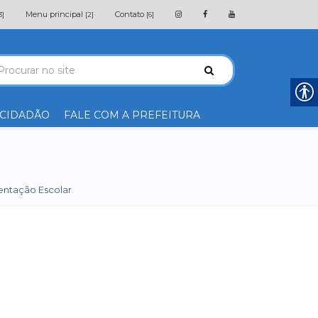
Menu principal
Contato
3]
[2]
[6]
 CIDADÃO
FALE COM A PREFEITURA
entação Escolar