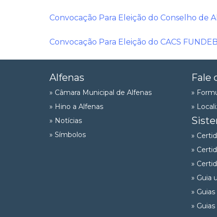
Convocação Para Eleição do Conselho de A
Convocação Para Eleição do CACS FUNDE
Alfenas
Fale 
» Câmara Municipal de Alfenas
» Formu
» Hino a Alfenas
» Local
Sist
» Notícias
» Símbolos
» Certi
» Certi
» Certi
» Guia 
» Guias
» Guias