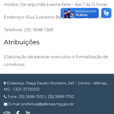
Horário: De segunda à sexta-feira – das 7 às 13 horas
Endereço: Rua Juscelino Barbosa, 1.609 – Centro
Telefone: (35) 3698-1369
Atribuições
Elaboração de parecer executivo e formalização de
convênios.
Endereço: Praça Fausto Monteiro, 347 - Centro - Alfenas,
MG - CEP: 37130031
Fone: (35) 3698-1300 | (35) 3698-1700
E-mail: prefeitura@alfenas.mg.gov.br