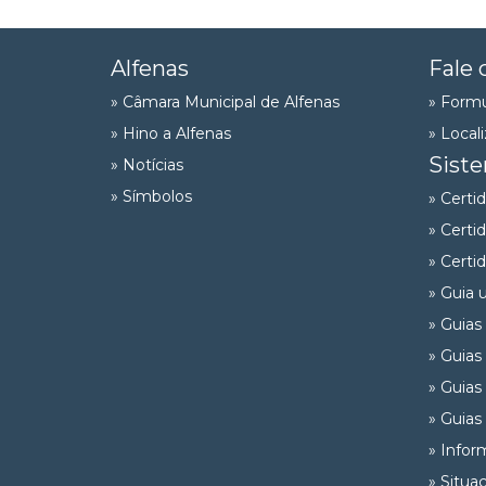
Alfenas
Fale 
» Câmara Municipal de Alfenas
» Formu
» Hino a Alfenas
» Local
Sist
» Notícias
» Símbolos
» Certi
» Certi
» Certi
» Guia 
» Guias
» Guias
» Guias
» Guias
» Infor
» Situa