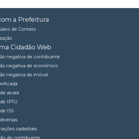
com a Prefeitura
lário de Contato
ização
ema Cidadão Web
dão negativa de contribuinte
dão negativa de econômico
dão negativa de imóvel
unificada
 de alvará
 de IPTU
 de ISS
 diversas
mações cadastrais
ção do contribuinte