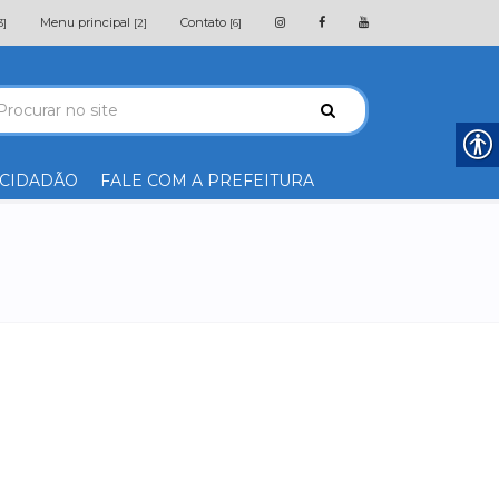
Menu principal
Contato
3]
[2]
[6]
 CIDADÃO
FALE COM A PREFEITURA