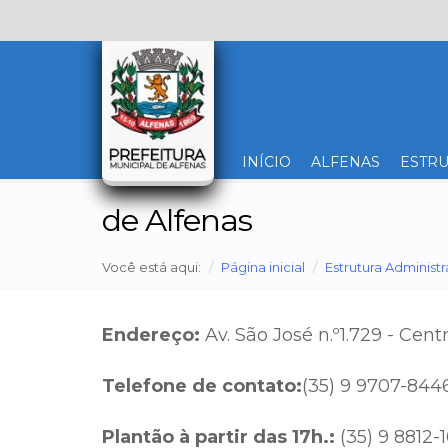
INÍCIO
ALFENAS
ESTRU
de Alfenas
Você está aqui:
Página inicial
Estrutura Administr
Endereço:
Av. São José n.º1.729 - Cent
Telefone de contato:
(35) 9 9707-844
Plantão à partir das 17h.:
(35) 9 8812-