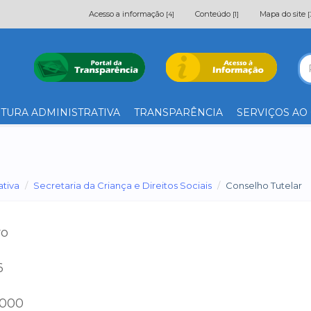
Acesso a informação
Conteúdo
Mapa do site
[4]
[1]
[
TURA ADMINISTRATIVA
TRANSPARÊNCIA
SERVIÇOS AO
ativa
Secretaria da Criança e Direitos Sociais
Conselho Tutelar
ro
6
1000