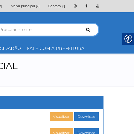
Menu principal
Contato
3]
[2]
[6]
 CIDADÃO
FALE COM A PREFEITURA
CIAL
Visualizar
Download
Visualizar
Download