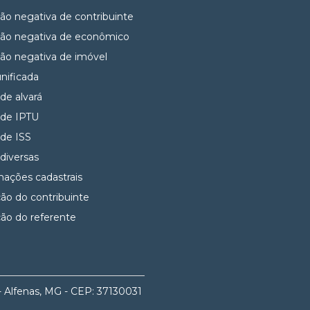
dão negativa de contribuinte
dão negativa de econômico
dão negativa de imóvel
unificada
 de alvará
 de IPTU
 de ISS
 diversas
mações cadastrais
ção do contribuinte
ção do referente
- Alfenas, MG - CEP: 37130031