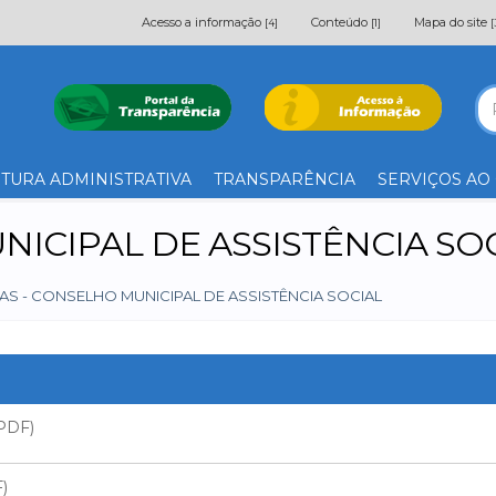
Acesso a informação
Conteúdo
Mapa do site
[4]
[1]
[
TURA ADMINISTRATIVA
TRANSPARÊNCIA
SERVIÇOS AO
ICIPAL DE ASSISTÊNCIA SO
AS - CONSELHO MUNICIPAL DE ASSISTÊNCIA SOCIAL
 PDF)
)