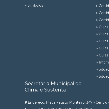
» Símbolos
» Certi
» Certi
» Certi
» Guia 
» Guias
» Guias
» Guias
» Guias
» Infor
» Situa
» Situa
Secretaria Municipal do
Clima e Sustenta
Endereço: Praça Fausto Monteiro, 347 - Centro 