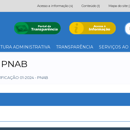
Acesso a informação
Conteúdo
Mapa do site
[4]
[1]
[
TURA ADMINISTRATIVA
TRANSPARÊNCIA
SERVIÇOS AO
- PNAB
IFICAÇÃO 01-2024 - PNAB