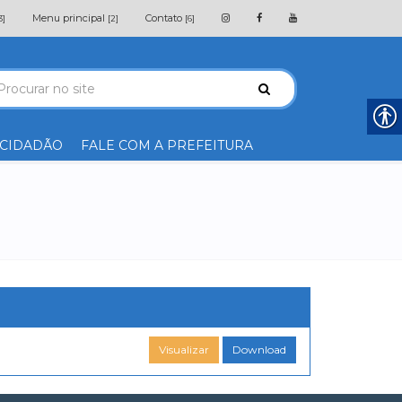
Menu principal
Contato
3]
[2]
[6]
 CIDADÃO
FALE COM A PREFEITURA
Visualizar
Download