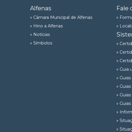
Alfenas
Fale 
» Câmara Municipal de Alfenas
» Formu
» Hino a Alfenas
» Local
Sist
» Notícias
» Símbolos
» Certi
» Certi
» Certi
» Guia 
» Guias
» Guias
» Guias
» Guias
» Infor
» Situa
» Situa