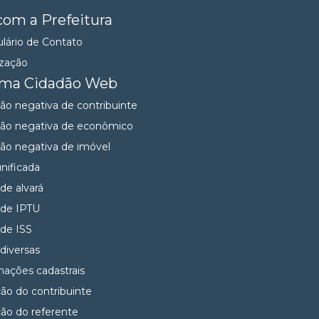
com a Prefeitura
lário de Contato
ização
ema Cidadão Web
dão negativa de contribuinte
dão negativa de econômico
dão negativa de imóvel
unificada
 de alvará
 de IPTU
 de ISS
 diversas
mações cadastrais
ção do contribuinte
ção do referente