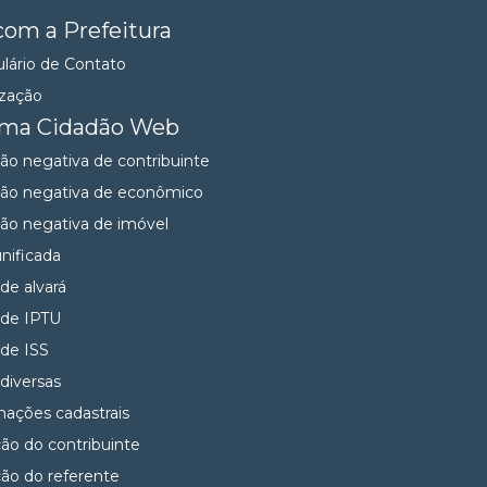
com a Prefeitura
lário de Contato
ização
ema Cidadão Web
dão negativa de contribuinte
dão negativa de econômico
dão negativa de imóvel
unificada
 de alvará
 de IPTU
 de ISS
 diversas
mações cadastrais
ção do contribuinte
ção do referente