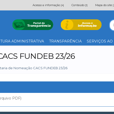
Acesso a informação
Conteúdo
Mapa do site
[4]
[1]
[
TURA ADMINISTRATIVA
TRANSPARÊNCIA
SERVIÇOS AO
 CACS FUNDEB 23/26
taria de Nomeação CACS FUNDEB 23/26
rquivo PDF)