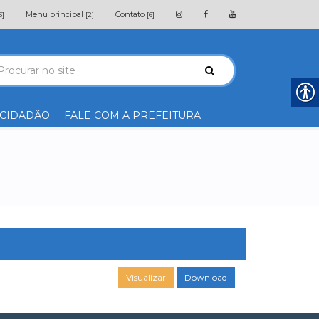
Menu principal
Contato
3]
[2]
[6]
 CIDADÃO
FALE COM A PREFEITURA
Visualizar
Download