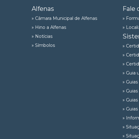
Alfenas
Fale 
» Câmara Municipal de Alfenas
» Formu
» Hino a Alfenas
» Local
Sist
» Notícias
» Símbolos
» Certi
» Certi
» Certi
» Guia 
» Guias
» Guias
» Guias
» Guias
» Infor
» Situa
» Situa