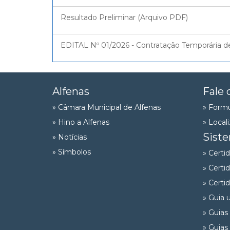
Resultado Preliminar (Arquivo PDF)
EDITAL Nº 01/2026 - Contratação Temporária de 
Alfenas
Fale 
» Câmara Municipal de Alfenas
» Formu
» Hino a Alfenas
» Local
Sist
» Notícias
» Símbolos
» Certi
» Certi
» Certi
» Guia 
» Guias
» Guias