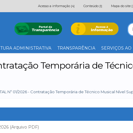
Acesso a informação
Conteúdo
Mapa do site
[4]
[1]
[
TURA ADMINISTRATIVA
TRANSPARÊNCIA
SERVIÇOS AO
tratação Temporária de Técnico
TAL Nº 01/2026 - Contratação Temporária de Técnico Musical Nível Sup
 2026 (Arquivo PDF)