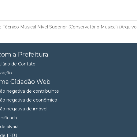
Técnico Musical Nível Superior (Conservatório Musical) (Arquiv
com a Prefeitura
lário de Contato
ização
ema Cidadão Web
dão negativa de contribuinte
dão negativa de econômico
dão negativa de imóvel
unificada
 de alvará
 de IPTU