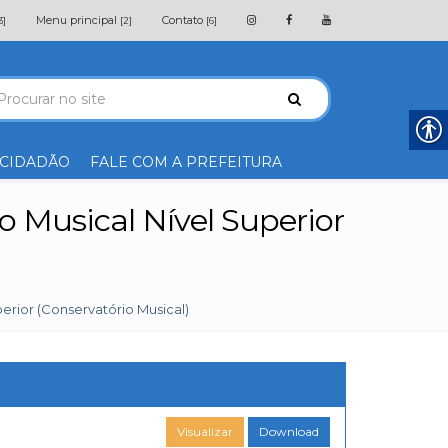
Menu principal
Contato
3]
[2]
[6]
 CIDADÃO
FALE COM A PREFEITURA
 Musical Nível Superior
erior (Conservatório Musical)
Visualizar
Download