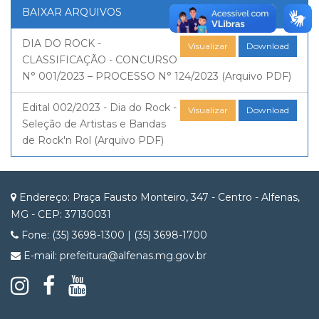
BAIXAR ARQUIVOS
DIA DO ROCK -
Visualizar
Download
CLASSIFICAÇÃO - CONCURSO
N° 001/2023 – PROCESSO N° 124/2023 (Arquivo PDF)
Edital 002/2023 - Dia do Rock -
Visualizar
Download
Seleção de Artistas e Bandas
de Rock'n Rol (Arquivo PDF)
Endereço: Praça Fausto Monteiro, 347 - Centro - Alfenas,
MG - CEP: 37130031
Fone: (35) 3698-1300 | (35) 3698-1700
E-mail: prefeitura@alfenas.mg.gov.br