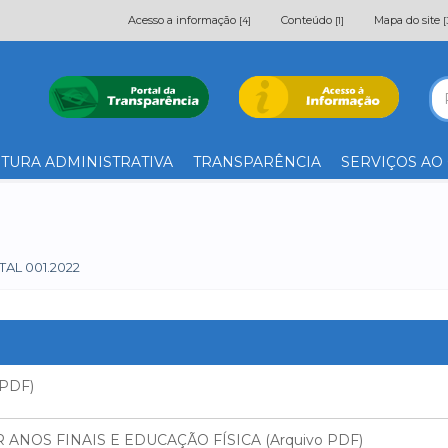
Acesso a informação
Conteúdo
Mapa do site
[4]
[1]
[
TURA ADMINISTRATIVA
TRANSPARÊNCIA
SERVIÇOS AO
TAL 001.2022
 PDF)
ANOS FINAIS E EDUCAÇÃO FÍSICA (Arquivo PDF)