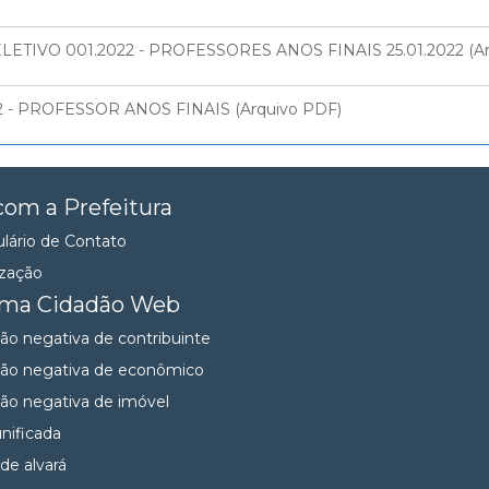
IVO 001.2022 - PROFESSORES ANOS FINAIS 25.01.2022 (Ar
22 - PROFESSOR ANOS FINAIS (Arquivo PDF)
com a Prefeitura
lário de Contato
ização
ema Cidadão Web
dão negativa de contribuinte
dão negativa de econômico
dão negativa de imóvel
unificada
 de alvará