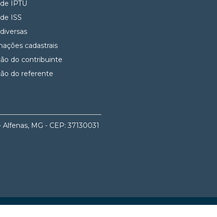
 de IPTU
 de ISS
 diversas
mações cadastrais
ção do contribuinte
ção do referente
- Alfenas, MG - CEP: 37130031
Site desenvolvido por Invicta Web