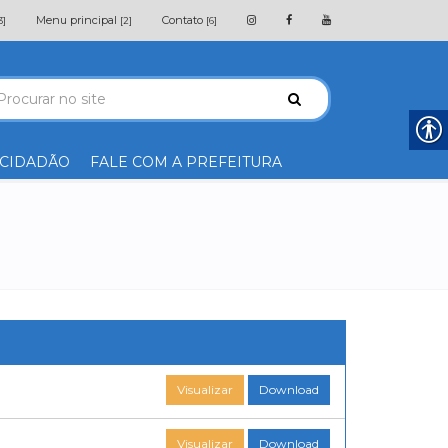
Menu principal
Contato
3]
[2]
[6]
 CIDADÃO
FALE COM A PREFEITURA
Visualizar
Download
Visualizar
Download