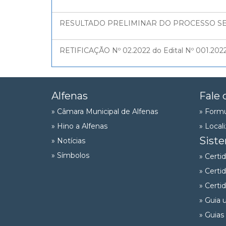
RESULTADO PRELIMINAR DO PROCESSO SELET
RETIFICAÇÃO Nº 02.2022 do Edital Nº 001.20
Alfenas
Fale 
» Câmara Municipal de Alfenas
» Formu
» Hino a Alfenas
» Local
Sist
» Notícias
» Símbolos
» Certi
» Certi
» Certi
» Guia 
» Guias