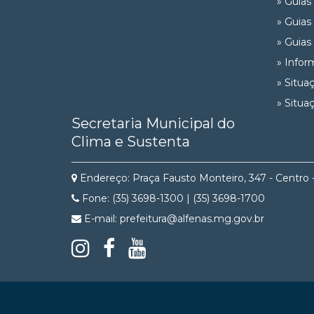
» Guias
» Guias
» Guias
» Infor
» Situa
» Situa
Secretaria Municipal do
Clima e Sustenta
Endereço: Praça Fausto Monteiro, 347 - Centro 
Fone: (35) 3698-1300 | (35) 3698-1700
E-mail: prefeitura@alfenas.mg.gov.br