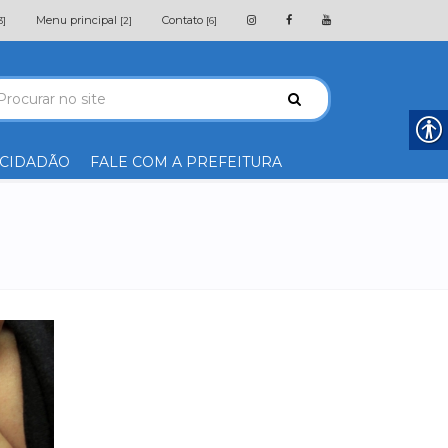
Menu principal
Contato
3]
[2]
[6]
 CIDADÃO
FALE COM A PREFEITURA