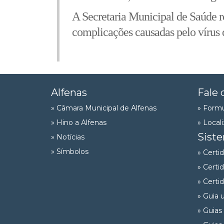
A Secretaria Municipal de Saúde r
complicações causadas pelo vírus 
Alfenas
Fale 
» Câmara Municipal de Alfenas
» Formu
» Hino a Alfenas
» Local
Sist
» Notícias
» Símbolos
» Certi
» Certi
» Certi
» Guia 
» Guias