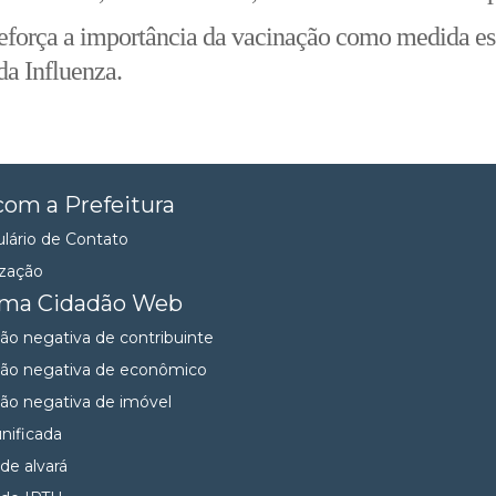
eforça a importância da vacinação como medida es
da Influenza.
com a Prefeitura
lário de Contato
ização
ema Cidadão Web
dão negativa de contribuinte
dão negativa de econômico
dão negativa de imóvel
unificada
 de alvará