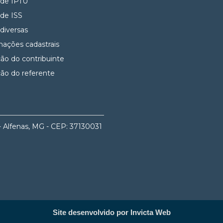
 de IPTU
 de ISS
 diversas
mações cadastrais
ção do contribuinte
ção do referente
- Alfenas, MG - CEP: 37130031
Site desenvolvido por Invicta Web