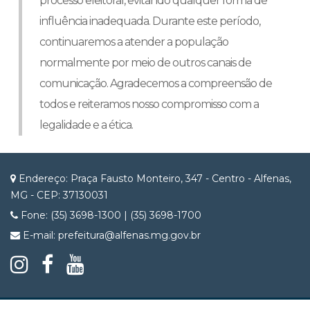
processo eleitoral, evitando qualquer forma de
influência inadequada. Durante este período,
continuaremos a atender a população
normalmente por meio de outros canais de
comunicação. Agradecemos a compreensão de
todos e reiteramos nosso compromisso com a
legalidade e a ética.
Endereço: Praça Fausto Monteiro, 347 - Centro - Alfenas,
MG - CEP: 37130031
Fone: (35) 3698-1300 | (35) 3698-1700
E-mail: prefeitura@alfenas.mg.gov.br