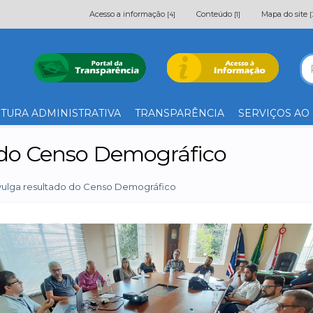
Acesso a informação
Conteúdo
Mapa do site
[4]
[1]
[
TURA ADMINISTRATIVA
TRANSPARÊNCIA
SERVIÇOS AO
 do Censo Demográfico
vulga resultado do Censo Demográfico