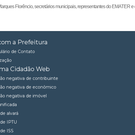
Marques Florêncio, secretários municipais, representantes do EMATER e 
com a Prefeitura
lário de Contato
ização
ema Cidadão Web
dão negativa de contribuinte
dão negativa de econômico
dão negativa de imóvel
unificada
 de alvará
 de IPTU
 de ISS