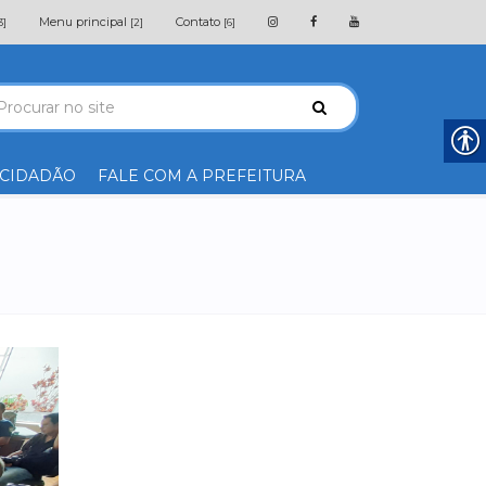
Menu principal
Contato
3]
[2]
[6]
 CIDADÃO
FALE COM A PREFEITURA