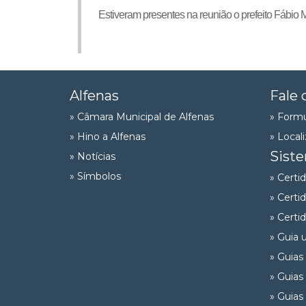
Estiveram presentes na reunião o prefeito Fábio 
Alfenas
Fale 
» Câmara Municipal de Alfenas
» Formu
» Hino a Alfenas
» Local
Sist
» Notícias
» Símbolos
» Certi
» Certi
» Certi
» Guia 
» Guias
» Guias
» Guias