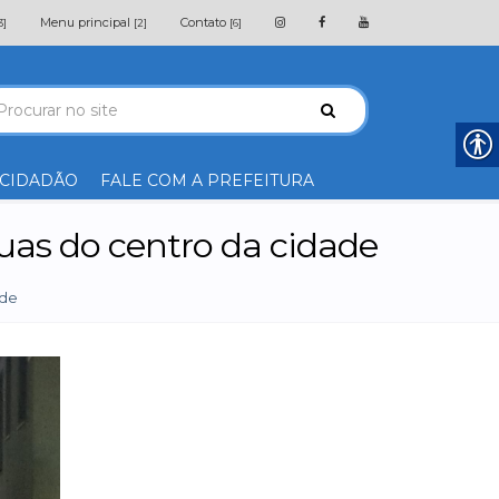
Menu principal
Contato
3]
[2]
[6]
 CIDADÃO
FALE COM A PREFEITURA
ruas do centro da cidade
ade