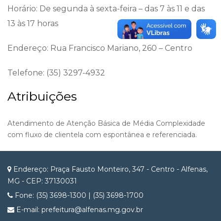
Horário: De segunda à sexta-feira – das 7 às 11 e das
13 às 17 horas
Endereço: Rua Francisco Mariano, 260 – Centro
Telefone: (35) 3297-4932
Atribuições
Atendimento de Atenção Básica de Média Complexidade
com fluxo de clientela com espontânea e referenciada.
Endereço: Praça Fausto Monteiro, 347 - Centro - Alfenas,
MG - CEP: 37130031
Fone: (35) 3698-1300 | (35) 3698-1700
E-mail: prefeitura@alfenas.mg.gov.br