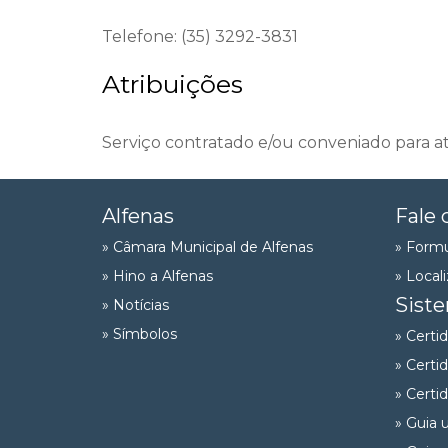
Telefone: (35) 3292-3831
Atribuições
Serviço contratado e/ou conveniado para 
Alfenas
Fale 
» Câmara Municipal de Alfenas
» Formu
» Hino a Alfenas
» Local
Sist
» Notícias
» Símbolos
» Certi
» Certi
» Certi
» Guia 