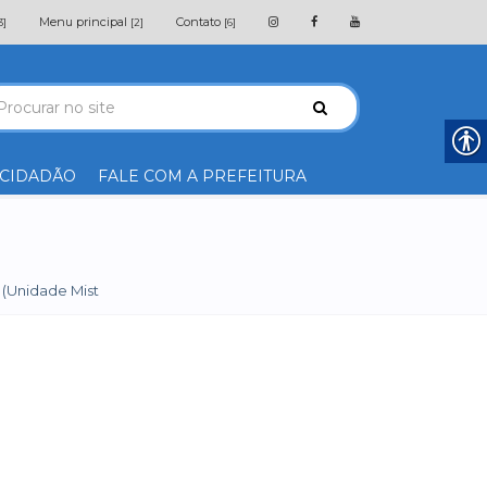
Menu principal
Contato
3]
[2]
[6]
 CIDADÃO
FALE COM A PREFEITURA
 (Unidade Mist