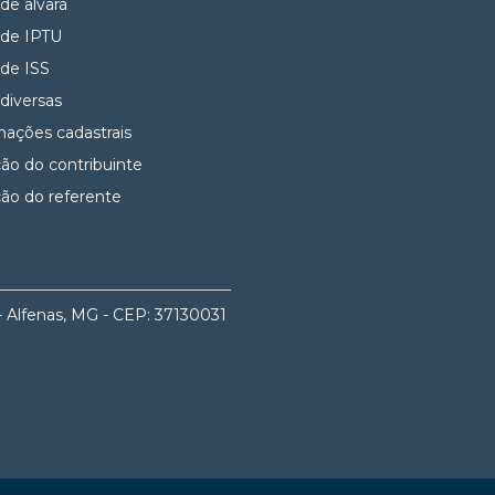
 de alvará
 de IPTU
 de ISS
 diversas
mações cadastrais
ção do contribuinte
ção do referente
- Alfenas, MG - CEP: 37130031