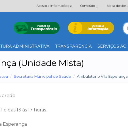
Acesso a informação
Conteúdo
Mapa do site
[4]
[1]
[
TURA ADMINISTRATIVA
TRANSPARÊNCIA
SERVIÇOS AO
ança (Unidade Mista)
ativa
Secretaria Municipal de Saúde
Ambulatório Vila Esperança
gueredo
1 e das 13 às 17 horas
la Esperança