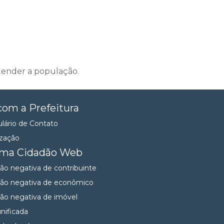
atender a população.
com a Prefeitura
lário de Contato
ização
ema Cidadão Web
dão negativa de contribuinte
dão negativa de econômico
dão negativa de imóvel
unificada