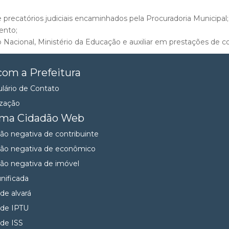
precatórios judiciais encaminhados pela Procuradoria Municipal;
ento;
Nacional, Ministério da Educação e auxiliar em prestações de 
com a Prefeitura
lário de Contato
ização
ema Cidadão Web
dão negativa de contribuinte
dão negativa de econômico
dão negativa de imóvel
unificada
 de alvará
 de IPTU
 de ISS