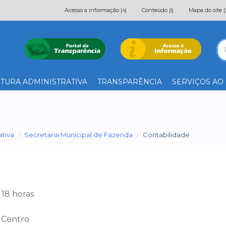
Acesso a informação
Conteúdo
Mapa do site
[4]
[1]
[
TURA ADMINISTRATIVA
TRANSPARÊNCIA
SERVIÇOS AO
ativa
Secretaria Municipal de Fazenda
Contabilidade
s 18 horas
– Centro