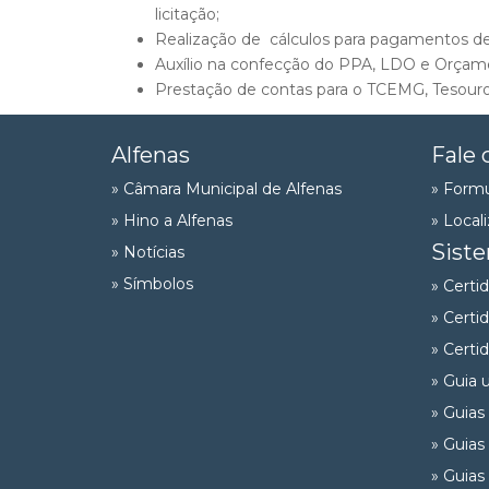
licitação;
Realização de cálculos para pagamentos de 
Auxílio na confecção do PPA, LDO e Orçam
Prestação de contas para o TCEMG, Tesouro 
Alfenas
Fale 
» Câmara Municipal de Alfenas
» Formu
» Hino a Alfenas
» Local
Sist
» Notícias
» Símbolos
» Certi
» Certi
» Certi
» Guia 
» Guias
» Guias
» Guias