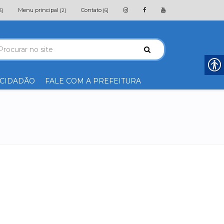
Menu principal
Contato
3]
[2]
[6]
 CIDADÃO
FALE COM A PREFEITURA