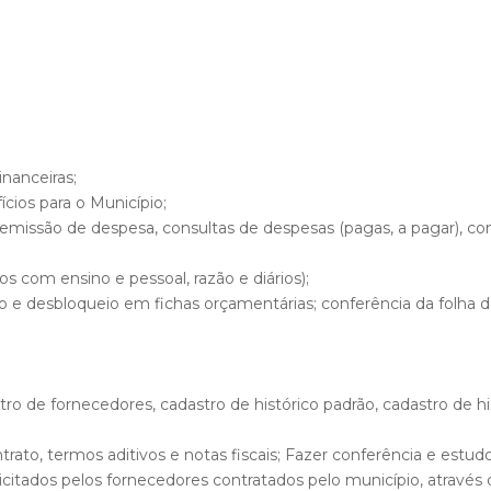
inanceiras;
cios para o Município;
missão de despesa, consultas de despesas (pagas, a pagar), con
os com ensino e pessoal, razão e diários);
o e desbloqueio em fichas orçamentárias; conferência da folh
stro de fornecedores, cadastro de histórico padrão, cadastro de
ato, termos aditivos e notas fiscais; Fazer conferência e estudo 
citados pelos fornecedores contratados pelo município, através d