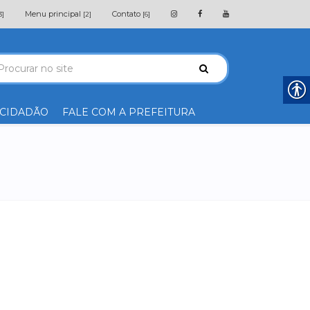
Menu principal
Contato
3]
[2]
[6]
 CIDADÃO
FALE COM A PREFEITURA
a