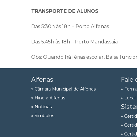
TRANSPORTE DE ALUNOS
Das 5:30h às 18h – Porto Alfenas
Das 5:45h às 18h – Porto Mandassaia
Obs: Quando há férias escolar, Balsa funcio
Alfenas
Fale 
» Câmara Municipal de Alfenas
» Formu
» Hino a Alfenas
» Local
Sist
» Notícias
» Símbolos
» Certi
» Certi
» Certi