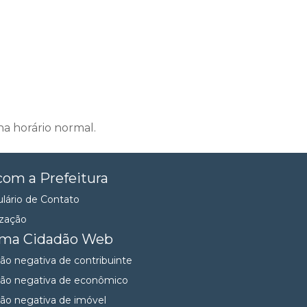
na horário normal.
com a Prefeitura
lário de Contato
ização
ema Cidadão Web
dão negativa de contribuinte
dão negativa de econômico
dão negativa de imóvel