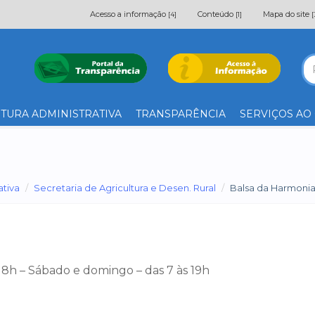
Acesso a informação
Conteúdo
Mapa do site
[4]
[1]
[
TURA ADMINISTRATIVA
TRANSPARÊNCIA
SERVIÇOS AO
ativa
Secretaria de Agricultura e Desen. Rural
Balsa da Harmoni
 18h – Sábado e domingo – das 7 às 19h