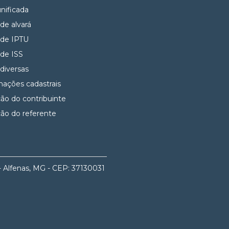
unificada
 de alvará
 de IPTU
 de ISS
 diversas
mações cadastrais
ção do contribuinte
ção do referente
- Alfenas, MG - CEP: 37130031